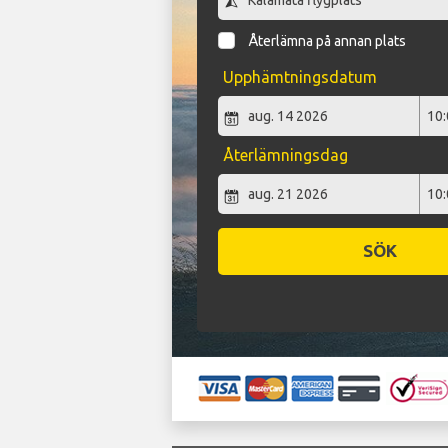
Återlämna på annan plats
Upphämtningsdatum
Återlämningsdag
SÖK