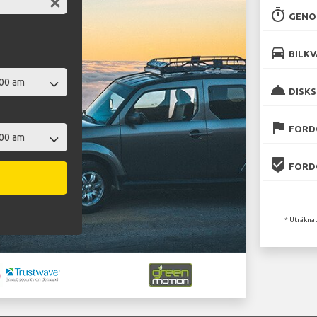
timer
GENO
directions_car
BILKV
room_service
DISKS
flag
FORD
beenhere
FORD
* Uträknat