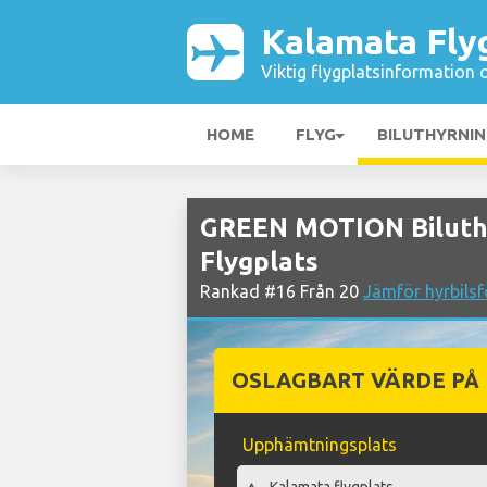
Kalamata Fly
Viktig flygplatsinformation 
HOME
FLYG
BILUTHYRNI
GREEN MOTION Biluth
Flygplats
Rankad #16 Från 20
Jämför hyrbilsf
OSLAGBART VÄRDE PÅ
Upphämtningsplats