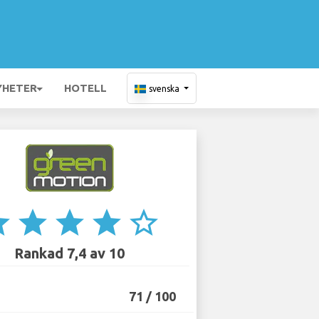
YHETER
HOTELL
svenska
ar
star
star
star
star_border
Rankad 7,4 av 10
71 / 100