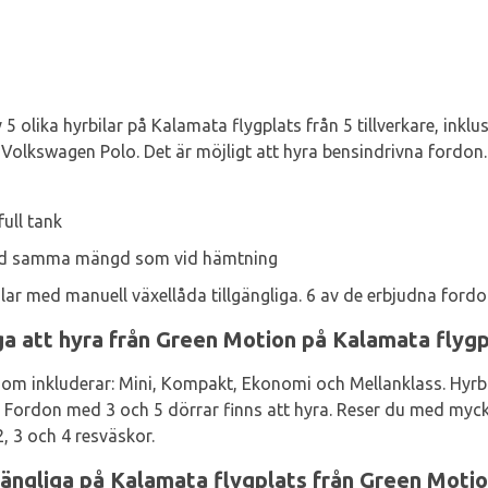
5 olika hyrbilar på Kalamata flygplats från 5 tillverkare, inklu
Volkswagen Polo. Det är möjligt att hyra bensindrivna fordon.
ull tank
med samma mängd som vid hämtning
ilar med manuell växellåda tillgängliga. 6 av de erbjudna fordo
iga att hyra från Green Motion på Kalamata flygp
om inkluderar: Mini, Kompakt, Ekonomi och Mellanklass. Hyrbil
e. Fordon med 3 och 5 dörrar finns att hyra. Reser du med my
, 3 och 4 resväskor.
lgängliga på Kalamata flygplats från Green Motio