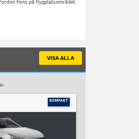
 fordon finns på flygplatsområdet.
VISA ALLA
r:
KOMPAKT