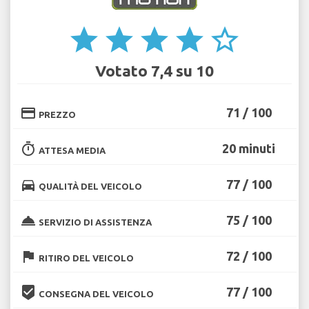
star
star
star
star
star_border
Votato 7,4 su 10
credit_card
71 / 100
PREZZO
timer
20 minuti
ATTESA MEDIA
directions_car
77 / 100
QUALITÀ DEL VEICOLO
room_service
75 / 100
SERVIZIO DI ASSISTENZA
flag
72 / 100
RITIRO DEL VEICOLO
beenhere
77 / 100
CONSEGNA DEL VEICOLO