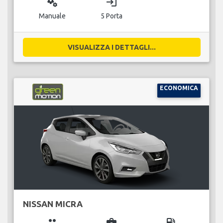
miscellaneous_services
login
Manuale
5 Porta
VISUALIZZA I DETTAGLI...
ECONOMICA
NISSAN MICRA
group
business_center
local_gas_station