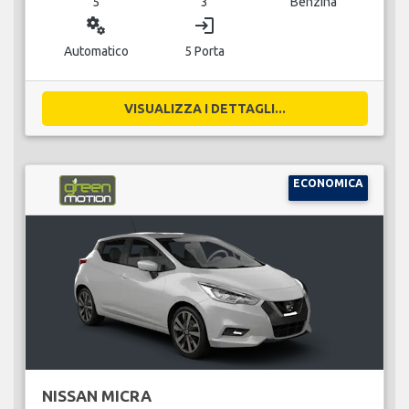
5
3
Benzina
miscellaneous_services
login
Automatico
5 Porta
VISUALIZZA I DETTAGLI...
ECONOMICA
NISSAN MICRA