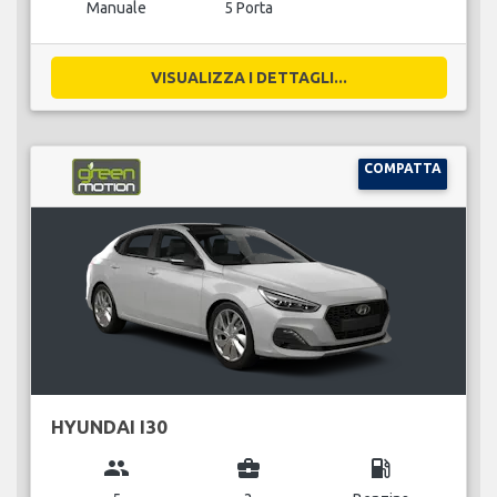
Manuale
5 Porta
VISUALIZZA I DETTAGLI...
COMPATTA
HYUNDAI I30
group
business_center
local_gas_station