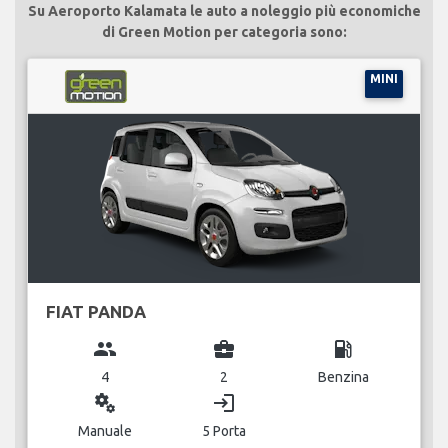
Su Aeroporto Kalamata le auto a noleggio più economiche
di Green Motion per categoria sono:
MINI
FIAT PANDA
group
business_center
local_gas_station
4
2
Benzina
miscellaneous_services
login
Manuale
5 Porta