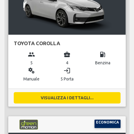
TOYOTA COROLLA
group
business_center
local_gas_station
5
4
Benzina
miscellaneous_services
login
Manuale
5 Porta
VISUALIZZA I DETTAGLI...
ECONOMICA