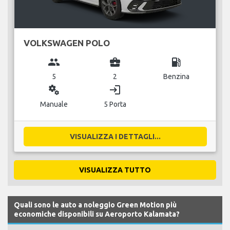
VOLKSWAGEN POLO
group
business_center
local_gas_station
5
2
Benzina
miscellaneous_services
login
Manuale
5 Porta
VISUALIZZA I DETTAGLI...
VISUALIZZA TUTTO
Quali sono le auto a noleggio Green Motion più
economiche disponibili su Aeroporto Kalamata?