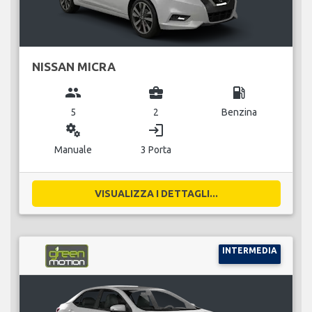
NISSAN MICRA
group
business_center
local_gas_station
5
2
Benzina
miscellaneous_services
login
Manuale
3 Porta
VISUALIZZA I DETTAGLI...
INTERMEDIA