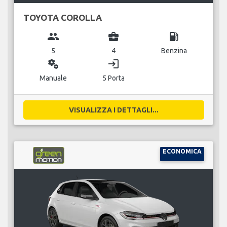
TOYOTA COROLLA
group
business_center
local_gas_station
5
4
Benzina
miscellaneous_services
login
Manuale
5 Porta
VISUALIZZA I DETTAGLI...
ECONOMICA