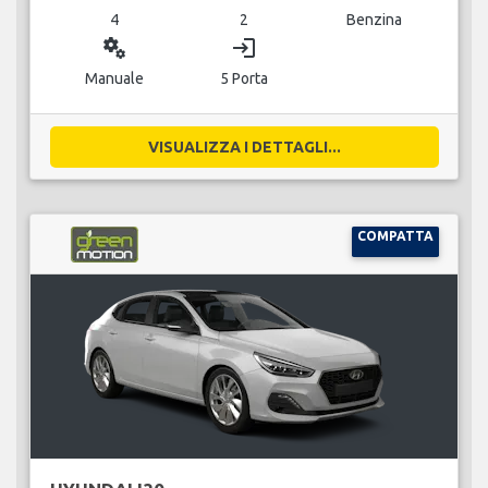
4
2
Benzina
miscellaneous_services
login
Manuale
5 Porta
VISUALIZZA I DETTAGLI...
COMPATTA