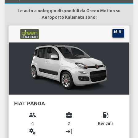
Le auto a noleggio disponibili da Green Motion su
Aeroporto Kalamata sono:
MINI
FIAT PANDA
group
business_center
local_gas_station
4
2
Benzina
miscellaneous_services
login