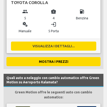
TOYOTA COROLLA
group
business_center
local_gas_station
5
4
Benzina
miscellaneous_services
login
Manuale
5 Porta
VISUALIZZA I DETTAGLI...
MOSTRA I PREZZI
Quali auto a noleggio con cambio automatico offre Green
Motion su Aeroporto Kalamata?
Green Motion offre le seguenti auto con cambio
automatico: