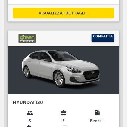
VISUALIZZA I DETTAGLI...
COMPATTA
HYUNDAI I30
group
business_center
local_gas_station
5
3
Benzina