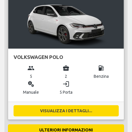
VOLKSWAGEN POLO
group
business_center
local_gas_station
5
2
Benzina
miscellaneous_services
login
Manuale
5 Porta
VISUALIZZA I DETTAGLI...
ULTERIORI INFORMAZIONI