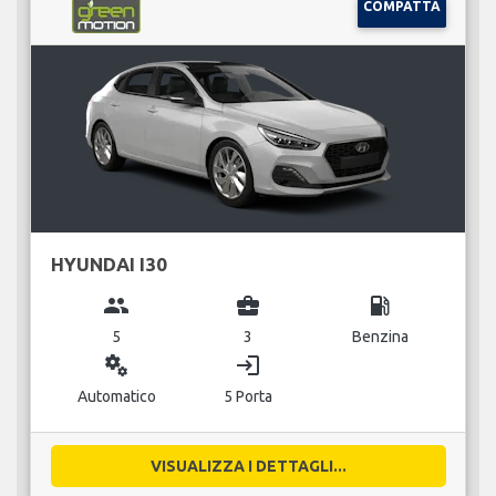
COMPATTA
HYUNDAI I30
group
business_center
local_gas_station
5
3
Benzina
miscellaneous_services
login
Automatico
5 Porta
VISUALIZZA I DETTAGLI...