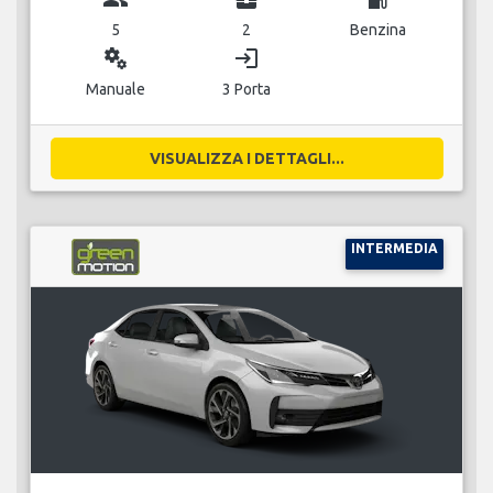
5
2
Benzina
miscellaneous_services
login
Manuale
3 Porta
VISUALIZZA I DETTAGLI...
INTERMEDIA