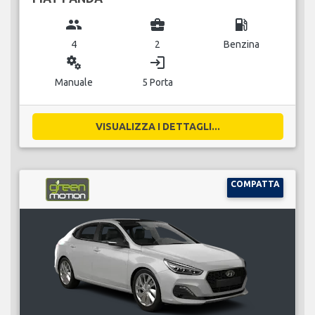
group
business_center
local_gas_station
4
2
Benzina
miscellaneous_services
login
Manuale
5 Porta
VISUALIZZA I DETTAGLI...
COMPATTA