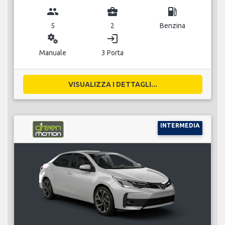
group
business_center
local_gas_station
5
2
Benzina
miscellaneous_services
login
Manuale
3 Porta
VISUALIZZA I DETTAGLI...
INTERMEDIA