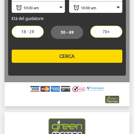
Età del guidatore:
18 - 29
70+
30 - 69
CERCA