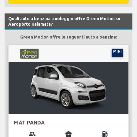
Quali auto a benzina a noleggio offre Green Motion su
Aeroporto Kalamata?
Green Motion offre le seguenti auto a benzina:
MINI
FIAT PANDA
group
business_center
local_gas_station