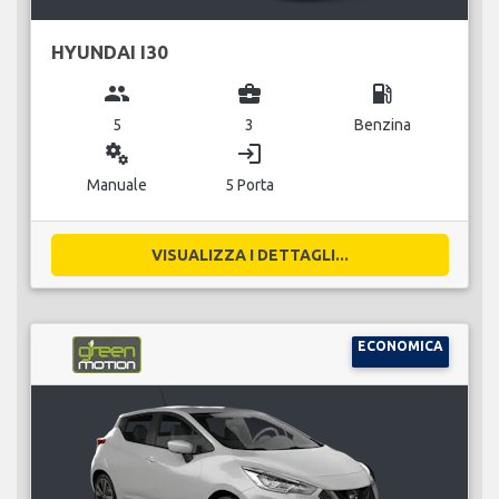
HYUNDAI I30
group
business_center
local_gas_station
5
3
Benzina
miscellaneous_services
login
Manuale
5 Porta
VISUALIZZA I DETTAGLI...
ECONOMICA