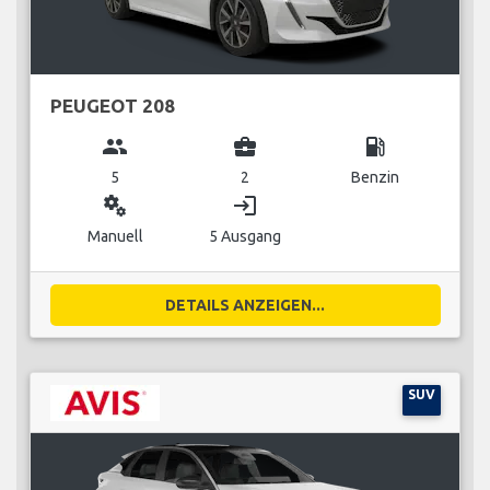
PEUGEOT 208
group
business_center
local_gas_station
5
2
Benzin
miscellaneous_services
login
Manuell
5 Ausgang
DETAILS ANZEIGEN...
SUV