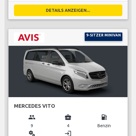
DETAILS ANZEIGEN...
9-SITZER MINIVAN
MERCEDES VITO
group
business_center
local_gas_station
9
4
Benzin
miscellaneous_services
login