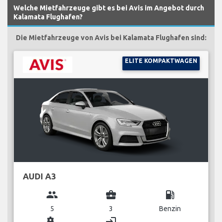
Welche Mietfahrzeuge gibt es bei Avis im Angebot durch
Kalamata Flughafen?
Die Mietfahrzeuge von Avis bei Kalamata Flughafen sind:
ELITE KOMPAKTWAGEN
AUDI A3
group
business_center
local_gas_station
5
3
Benzin
miscellaneous_services
login