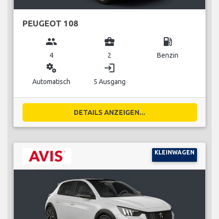
PEUGEOT 108
group
business_center
local_gas_station
4
2
Benzin
miscellaneous_services
login
Automatisch
5 Ausgang
DETAILS ANZEIGEN...
KLEINWAGEN