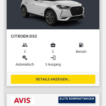
CITROEN DS3
group
business_center
local_gas_station
5
2
Benzin
miscellaneous_services
login
Automatisch
5 Ausgang
DETAILS ANZEIGEN...
ELITE KOMPAKTWAGEN