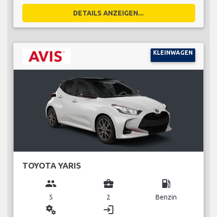
DETAILS ANZEIGEN...
KLEINWAGEN
TOYOTA YARIS
group
business_center
local_gas_station
5
2
Benzin
miscellaneous_services
login